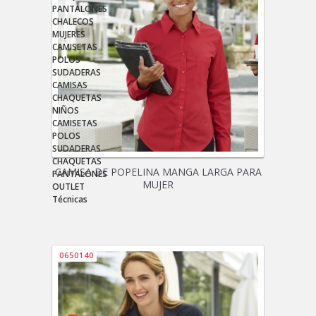
PANTALONES
CHALECOS
MUJERES
CAMISETAS
POLOS
SUDADERAS
CAMISAS
CHAQUETAS
NIÑOS
CAMISETAS
POLOS
SUDADERAS
CHAQUETAS
CAMISA DE POPELINA MANGA LARGA PARA
PANTALONES
MUJER
OUTLET
Técnicas
0650140