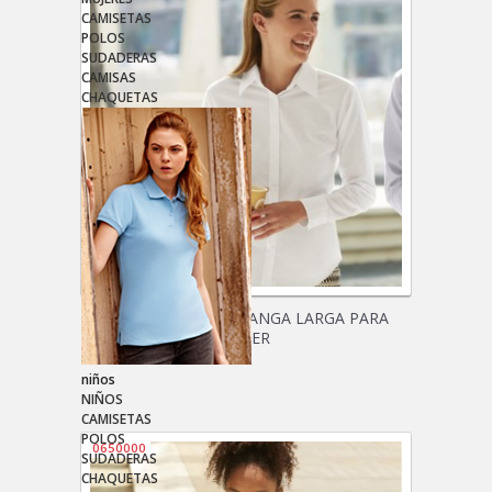
CAMISETAS
POLOS
SUDADERAS
CAMISAS
CHAQUETAS
CAMISA OXFORD MANGA LARGA PARA
MUJER
niños
NIÑOS
CAMISETAS
POLOS
0650000
SUDADERAS
CHAQUETAS