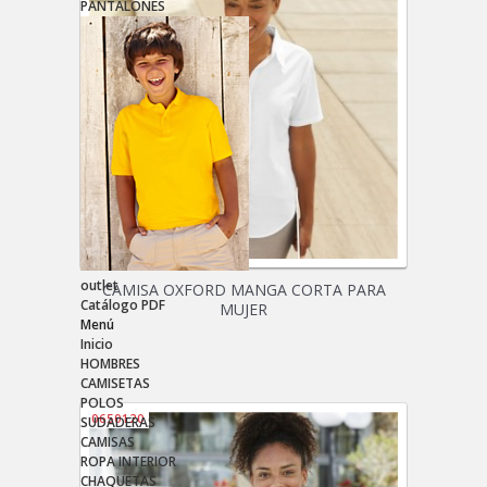
PANTALONES
outlet
CAMISA OXFORD MANGA CORTA PARA
Catálogo PDF
MUJER
Menú
Inicio
HOMBRES
CAMISETAS
POLOS
0650120
SUDADERAS
CAMISAS
ROPA INTERIOR
CHAQUETAS