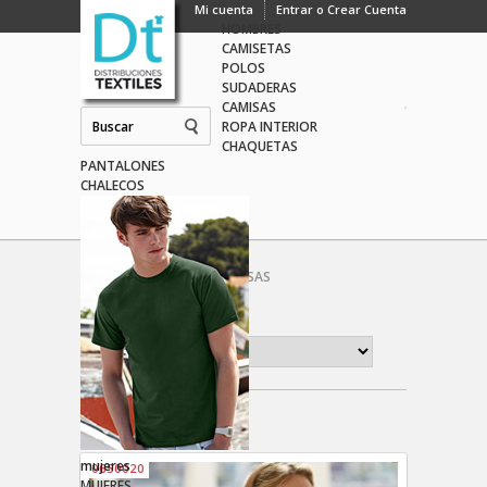
hombres
Mi cuenta
Entrar o Crear Cuenta
HOMBRES
CAMISETAS
POLOS
SUDADERAS
CAMISAS
ROPA INTERIOR
CHAQUETAS
PANTALONES
CHALECOS
Inicio
MUJERES
CAMISAS
Ordenar por:
4 artículos
mujeres
0650020
MUJERES