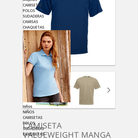
CAMISETAS
POLOS
SUDADERAS
CAMISAS
CHAQUETAS
niños
NIÑOS
CAMISETAS
CAMISETA
POLOS
SUDADERAS
VALUEWEIGHT MANGA
CHAQUETAS