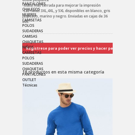
PANTALONES
-Malla más cerrada para mejorar la impresión
CHALECOS
-Las tallas 3XL,4XL, y 5XL disponibles en blanco, gris
MUJERES
jaspeado, marino y negro. Enviadas en cajas de 36
CAMISETAS
uds.
POLOS
SUDADERAS
CAMISAS
CHAQUETAS
NIÑOS
CAMISETAS
POLOS
SUDADERAS
CHAQUETAS
18 productos en esta misma categoría
PANTALONES
OUTLET
Técnicas