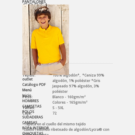
PANTALONES
CORTA
Referencia:
061036032S
Tejido:
100% algodón*, *Ceniza 99%
outlet
algodón, 1% poliéster *Gris
Catálogo PDF
Jaspeado 97% algodón, 3%
Menú
poliéster
Inicio
Peso:
Blanco - 160gm/m²
HOMBRES
Colores - 165gm/m²
CAMISETAS
Tallas:
S - 5XL
POLOS
Caja:
72
SUDADERAS
CAMISAS
-Tapeta en el cuello del mismo tejido
ROPA INTERIOR
-Cuello redondo ribeteado de algodón/Lycra® con
CHAQUETAS
doble pespunte