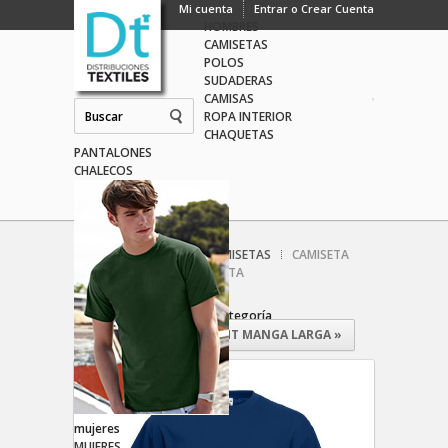
hombres
Mi cuenta
Entrar o Crear Cuenta
HOMBRES
CAMISETAS
POLOS
SUDADERAS
CAMISAS
ROPA INTERIOR
CHAQUETAS
PANTALONES
CHALECOS
Inicio
HOMBRES
CAMISETAS
CAMISETA
VALUEWEIGHT MANGA CORTA
Primer producto de esta categoría
CAMISETA VALUEWEIGHT MANGA LARGA
»
mujeres
MUJERES