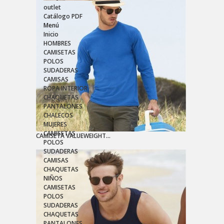
outlet
Catálogo PDF
Menú
Inicio
HOMBRES
CAMISETAS
POLOS
SUDADERAS
CAMISAS
ROPA INTERIOR
CHAQUETAS
PANTALONES
CHALECOS
MUJERES
CAMISETAS
CAMISETA VALUEWEIGHT...
POLOS
SUDADERAS
CAMISAS
CHAQUETAS
NIÑOS
CAMISETAS
POLOS
SUDADERAS
CHAQUETAS
PANTALONES