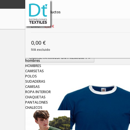
producto
vacío
No hay productos
Envío:
0,00 €
Inicio
HOMBRES
CAMISETAS
CAMISETA RINGER-T
0,00 €
IVA excluido
«
PANTALON CORTO DEPORTIVO
CAMISETA RINGSPUN PREMIUM T
»
hombres
HOMBRES
CAMISETAS
POLOS
SUDADERAS
CAMISAS
ROPA INTERIOR
CHAQUETAS
PANTALONES
CHALECOS