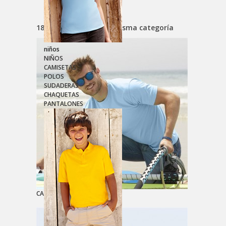
18 productos en esta misma categoría
niños
NIÑOS
CAMISETAS
POLOS
SUDADERAS
CHAQUETAS
PANTALONES
CAMISETA VALUEWEIGHT...