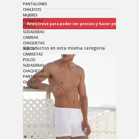
PANTALONES
CHALECOS
MUJERES
CAMISETAS
POLOS
SUDADERAS
CAMISAS
CHAQUETAS
3 productos en esta misma categoría
NIÑOS
CAMISETAS
POLOS
SUDADERAS
CHAQUETAS
PANTALONES
OUTLET
Técnicas