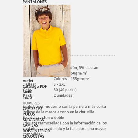
PANTALONES
Referencia:
0670207302XL
Tejido:
95% algodón, 5% elastán
Peso:
Blanco - 150gm/m²
Colores - 155gm/m²
outlet
Tallas:
S - 2XL
Catálogo PDF
Caja:
80 (40 packs)
Menú
Pack:
2 unidades
Inicio
HOMBRES
Estilo boxer moderno con la pernera más corta
CAMISETAS
Relieve de la marca a tono en la cinturilla
POLOS
Frontal con forro doble
SUDADERAS
Etiqueta termosellada con la información de los
CAMISAS
cuidados, el contenido y la talla para una mayor
ROPA INTERIOR
comodidad
CHAQUETAS