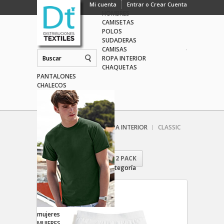
hombres
Mi cuenta
Entrar o Crear Cuenta
HOMBRES
CAMISETAS
POLOS
SUDADERAS
CAMISAS
ROPA INTERIOR
CHAQUETAS
PANTALONES
CHALECOS
Inicio
HOMBRES
ROPA INTERIOR
CLASSIC
SHORTY PACK 2U.
«
CLASSIC SPORT BRIEF 2 PACK
Último producto de esta categoría
mujeres
MUJERES