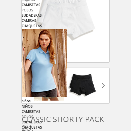
CAMISETAS
POLOS
SUDADERAS
CAMISAS
CHAQUETAS
niños
NIÑOS
CAMISETAS
CLASSIC SHORTY PACK
POLOS
SUDADERAS
2U.
CHAQUETAS