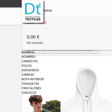
producto
vacío
No hay productos
Envío:
0,00 €
Inicio
MUJERES
SUDADERAS
SUDADERA LIGHTWEIGHT 
0,00 €
IVA excluido
«
SUDADERA CON CAPUCHA HDT MUJER
SUDADERA AUTHENTIC CON CAPUCHA MUJER
»
hombres
HOMBRES
CAMISETAS
POLOS
SUDADERAS
CAMISAS
ROPA INTERIOR
CHAQUETAS
PANTALONES
CHALECOS