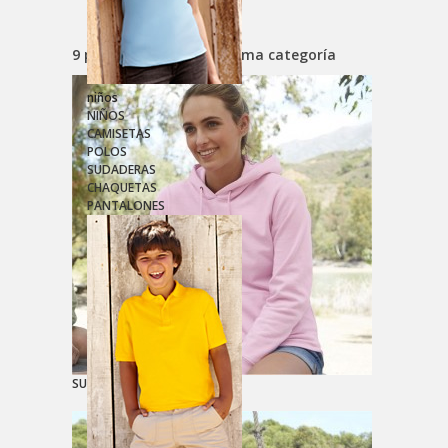
9 productos en esta misma categoría
niños
NIÑOS
CAMISETAS
POLOS
SUDADERAS
CHAQUETAS
PANTALONES
SUDADERA CON CAPUCHA...